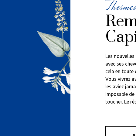
Thermes
Rem
Capi
Les nouvelles
avec ses chev
cela en toute 
Vous vivrez 
les aviez jama
Impossble de 
toucher. Le ré
R