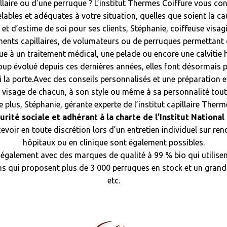
aire ou d’une perruque ? L’institut Thermes Coiffure vous conse
lables et adéquates à votre situation, quelles que soient la ca
et d’estime de soi pour ses clients, Stéphanie, coiffeuse visagi
nts capillaires, de volumateurs ou de perruques permettant de
e à un traitement médical, une pelade ou encore une calvitie h
p évolué depuis ces dernières années, elles font désormais 
qui la porte.Avec des conseils personnalisés et une préparation
 visage de chacun, à son style ou même à sa personnalité tout 
e plus, Stéphanie, gérante experte de l’institut capillaire Therm
urité sociale et adhérant à
la charte de l’Institut National
evoir en toute discrétion lors d’un entretien individuel sur r
hôpitaux ou en clinique sont également possibles.
le également avec des marques de qualité à 99 % bio qui utilis
ons qui proposent plus de 3 000 perruques en stock et un gran
etc.