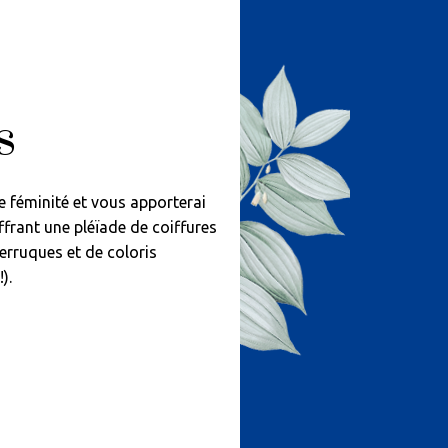
s
e féminité et vous apporterai
frant une pléïade de coiffures
erruques et de coloris
).